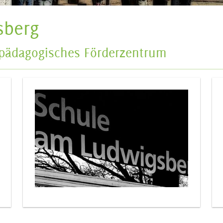
sberg
rpädagogisches Förderzentrum